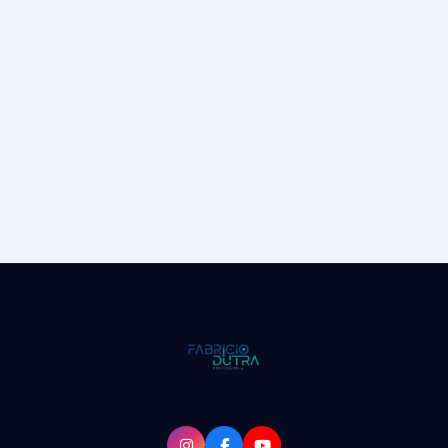
Pontuação
Gramática · Interpretação · Morfologia
Prof. Fabrício Dutra
Português para Concursos
TODAS AS AULAS
Ver todas as aulas gratuitas
Acesse a lista completa de aulas e materiais gratuitos disponíveis
no site.
Acessar agora